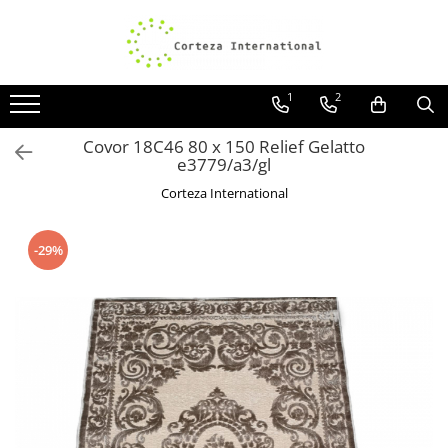
Covoare
Traverse
1
2
Covoare Moderne
Traverse antiderapante
Covoare Antiderapante si lavabile
Traverse covoare
Covor 18C46 80 x 150 Relief Gelatto
e3779/a3/gl
Covoare Living
Corteza International
Covoare Bucatarie
Covoare Dormitor
-29%
Covoare Clasice
Covoare Copii
Covoare Pufoase