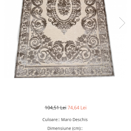
104,51 Lei
74,64 Lei
Culoare:
:
Maro Deschis
Dimensiune (cm):
: