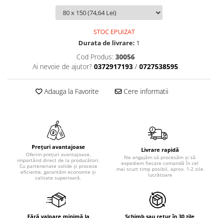
STOC EPUIZAT
Durata de livrare:
1
Cod Produs:
30056
Ai nevoie de ajutor?
0372917193
/
0727538595
Adauga la Favorite
Cere informatii
Prețuri avantajoase
Livrare rapidă
Oferim prețuri avantajoase,
Ne angajăm să procesăm și să
importând direct de la producători.
expediem fiecare comandă în cel
Cu parteneriate solide și procese
mai scurt timp posibil, aprox. 1-2 zile
eficiente, garantăm economie și
lucrătoare
calitate superioară.
Fără valoare minimă la
Schimb sau retur în 30 zile