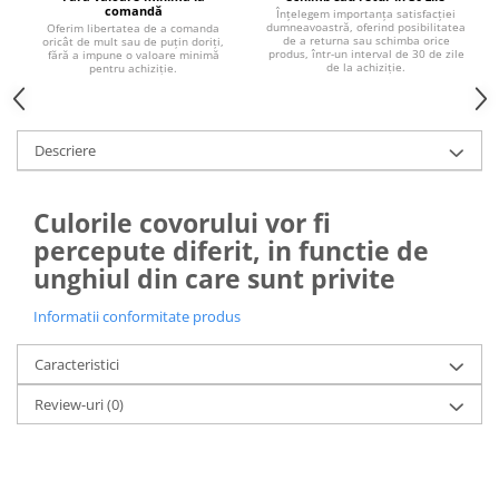
comandă
Înțelegem importanța satisfacției
dumneavoastră, oferind posibilitatea
Oferim libertatea de a comanda
de a returna sau schimba orice
oricât de mult sau de puțin doriți,
produs, într-un interval de 30 de zile
fără a impune o valoare minimă
de la achiziție.
pentru achiziție.
Descriere
Culorile covorului vor fi
percepute diferit, in functie de
unghiul din care sunt privite
Informatii conformitate produs
Caracteristici
Review-uri
(0)