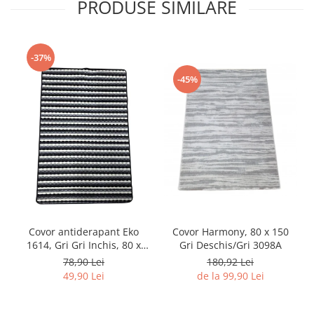
PRODUSE SIMILARE
-37%
-45%
Covor Harmony, 80 x 150
Covor antiderapant Eko
Gri Deschis/Gri 3098A
1614, Gri Gri Inchis, 80 x
120 cm
180,92 Lei
78,90 Lei
de la 99,90 Lei
49,90 Lei