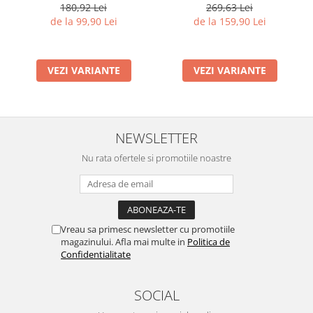
x 230 cm, Grosime 4 mm
180,92 Lei
269,63 Lei
de la 99,90 Lei
de la 159,90 Lei
VEZI VARIANTE
VEZI VARIANTE
NEWSLETTER
Nu rata ofertele si promotiile noastre
Vreau sa primesc newsletter cu promotiile
magazinului. Afla mai multe in
Politica de
Confidentialitate
SOCIAL