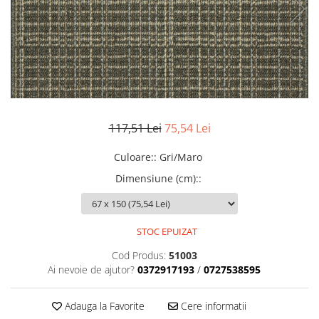
117,51 Lei
75,54 Lei
Culoare:
:
Gri/Maro
Dimensiune (cm):
:
STOC EPUIZAT
Cod Produs:
51003
Ai nevoie de ajutor?
0372917193
/
0727538595
Adauga la Favorite
Cere informatii