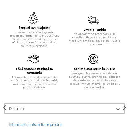
Prețuri avantajoase
Livrare rapidă
Oferim prețuri avantajoase,
Ne angajăm să procesăm și să
importând direct de la producători.
expediem fiecare comandă în cel
Cu parteneriate solide și procese
mai scurt timp posibil, aprox. 1-2 zile
eficiente, garantăm economie și
lucrătoare
calitate superioară.
Fără valoare minimă la
Schimb sau retur în 30 zile
comandă
Înțelegem importanța satisfacției
dumneavoastră, oferind posibilitatea
Oferim libertatea de a comanda
de a returna sau schimba orice
oricât de mult sau de puțin doriți,
produs, într-un interval de 30 de zile
fără a impune o valoare minimă
de la achiziție.
pentru achiziție.
Descriere
Informatii conformitate produs