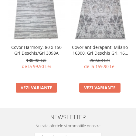
Covor Harmony, 80 x 150
Covor antiderapant, Milano
Gri Deschis/Gri 3098A
16300, Gri Deschis Gri, 160
x 230 cm, Grosime 4 mm
180,92 Lei
269,63 Lei
de la 99,90 Lei
de la 159,90 Lei
VEZI VARIANTE
VEZI VARIANTE
NEWSLETTER
Nu rata ofertele si promotiile noastre