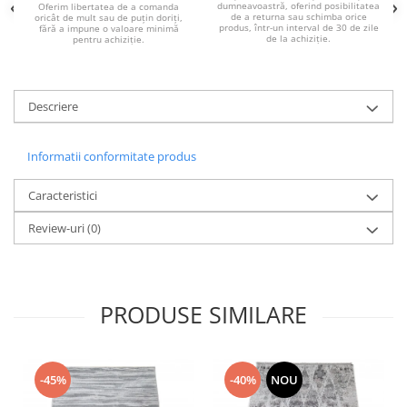
dumneavoastră, oferind posibilitatea
Oferim libertatea de a comanda
de a returna sau schimba orice
oricât de mult sau de puțin doriți,
produs, într-un interval de 30 de zile
fără a impune o valoare minimă
de la achiziție.
pentru achiziție.
Descriere
Informatii conformitate produs
Caracteristici
Review-uri
(0)
PRODUSE SIMILARE
-45%
-40%
NOU