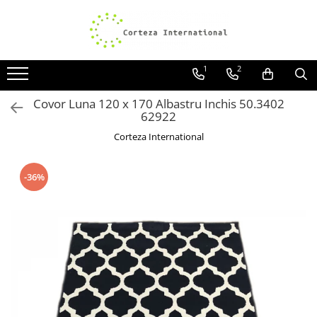
Covoare
Traverse
1
2
Covoare Moderne
Traverse antiderapante
Covoare Antiderapante si lavabile
Traverse covoare
Covor Luna 120 x 170 Albastru Inchis 50.3402
62922
Covoare Living
Corteza International
Covoare Bucatarie
Covoare Dormitor
-36%
Covoare Clasice
Covoare Copii
Covoare Pufoase