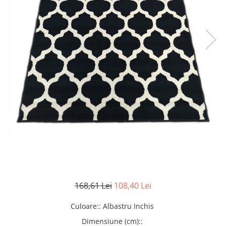
168,61 Lei
108,40 Lei
Culoare:
:
Albastru Inchis
Dimensiune (cm):
: