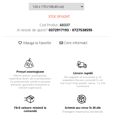
STOC EPUIZAT
Cod Produs:
60337
Ai nevoie de ajutor?
0372917193
/
0727538595
Adauga la Favorite
Cere informatii
Prețuri avantajoase
Livrare rapidă
Oferim prețuri avantajoase,
Ne angajăm să procesăm și să
importând direct de la producători.
expediem fiecare comandă în cel
Cu parteneriate solide și procese
mai scurt timp posibil, aprox. 1-2 zile
eficiente, garantăm economie și
lucrătoare
calitate superioară.
Fără valoare minimă la
Schimb sau retur în 30 zile
comandă
Înțelegem importanța satisfacției