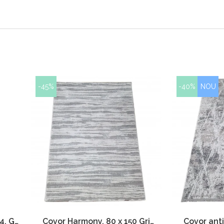
-45%
-40%
NOU
, Gri
Covor Harmony, 80 x 150 Gri
Covor ant