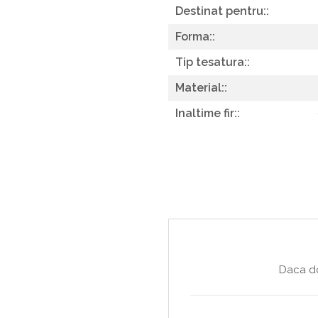
Destinat pentru::
Forma::
Tip tesatura::
Material::
Inaltime fir::
Daca do