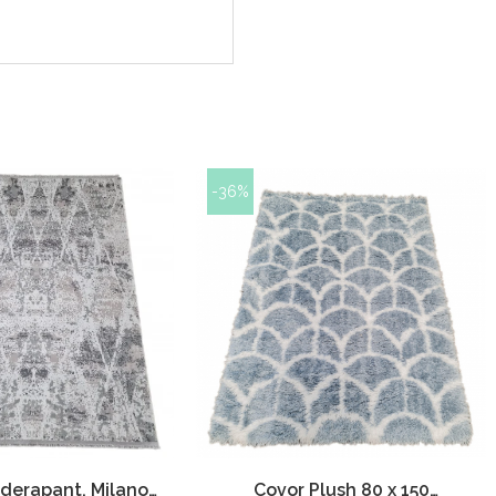
-36%
iderapant, Milano
Covor Plush 80 x 150