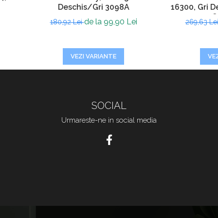
Deschis/Gri 3098A
16300, Gri De
cm, G
de la 99,90 Lei
180,92 Lei
269,63 Le
VEZI VARIANTE
VE
SOCIAL
Urmareste-ne in social media