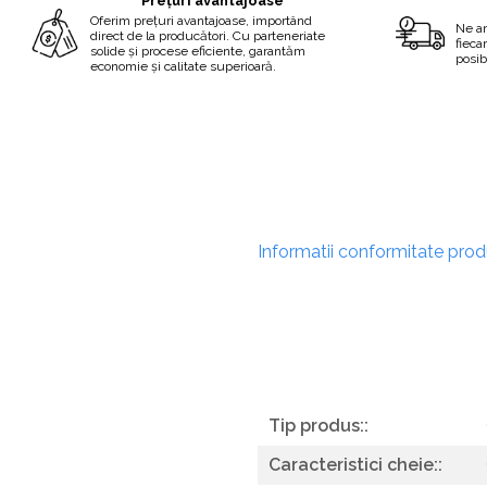
Prețuri avantajoase
Oferim prețuri avantajoase, importând
Ne a
direct de la producători. Cu parteneriate
fieca
solide și procese eficiente, garantăm
posib
economie și calitate superioară.
Informatii conformitate pro
Tip produs::
Caracteristici cheie::