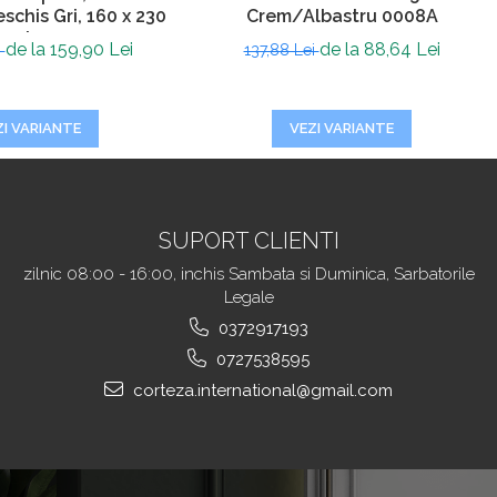
schis Gri, 160 x 230
Crem/Albastru 0008A
rosime 4 mm
de la 159,90 Lei
de la 88,64 Lei
i
137,88 Lei
ZI VARIANTE
VEZI VARIANTE
SUPORT CLIENTI
zilnic 08:00 - 16:00, inchis Sambata si Duminica, Sarbatorile
Legale
0372917193
0727538595
corteza.international@gmail.com