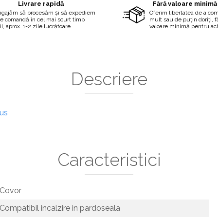
Livrare rapidă
Fără valoare minimă
ngajăm să procesăm și să expediem
Oferim libertatea de a co
re comandă în cel mai scurt timp
mult sau de puțin doriți, 
il, aprox. 1-2 zile lucrătoare
valoare minimă pentru ach
Descriere
dus
Caracteristici
Covor
Compatibil incalzire in pardoseala