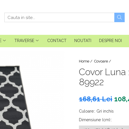
E
TRAVERSE
CONTACT
NOUTATI
DESPRE NOI
Home /
Covoare /
Covor Luna 1
89922
168,61 Lei
108,
Culoare:
:
Gri inchis
Dimensiune (cm):
: