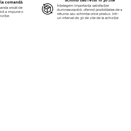
Schimb sau retur în 30 zile
 la comandă
Înțelegem importanța satisfacției
manda oricât de
dumneavoastră, oferind posibilitatea de a
fără a impune o
returna sau schimba orice produs, într-
iziție.
un interval de 30 de zile de la achiziție.