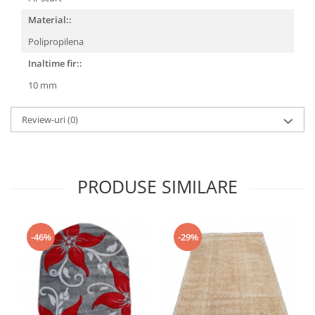
Material::
Polipropilena
Inaltime fir::
10 mm
Review-uri
(0)
PRODUSE SIMILARE
-46%
-29%