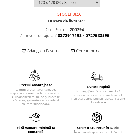
STOC EPUIZAT
Durata de livrare:
1
Cod Produs:
200794
Ai nevoie de ajutor?
0372917193
/
0727538595
Adauga la Favorite
Cere informatii
Prețuri avantajoase
Livrare rapidă
Oferim prețuri avantajoase,
Ne angajăm să procesăm și să
importând direct de la producători.
expediem fiecare comandă în cel
Cu parteneriate solide și procese
mai scurt timp posibil, aprox. 1-2 zile
eficiente, garantăm economie și
lucrătoare
calitate superioară.
Fără valoare minimă la
Schimb sau retur în 30 zile
comandă
Înțelegem importanța satisfacției