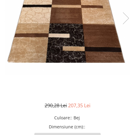
290,28 Lei
207,35 Lei
Culoare:
:
Bej
Dimensiune (cm):
: