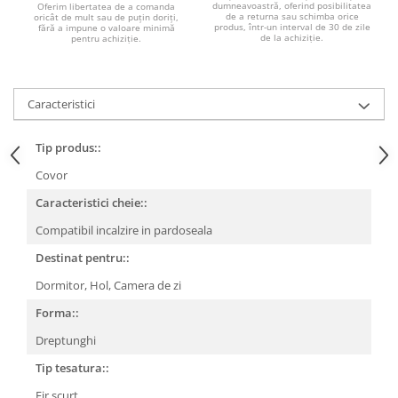
dumneavoastră, oferind posibilitatea
Oferim libertatea de a comanda
de a returna sau schimba orice
oricât de mult sau de puțin doriți,
produs, într-un interval de 30 de zile
fără a impune o valoare minimă
de la achiziție.
pentru achiziție.
Caracteristici
Tip produs::
Covor
Caracteristici cheie::
Compatibil incalzire in pardoseala
Destinat pentru::
Dormitor,
Hol,
Camera de zi
Forma::
Dreptunghi
Tip tesatura::
Fir scurt