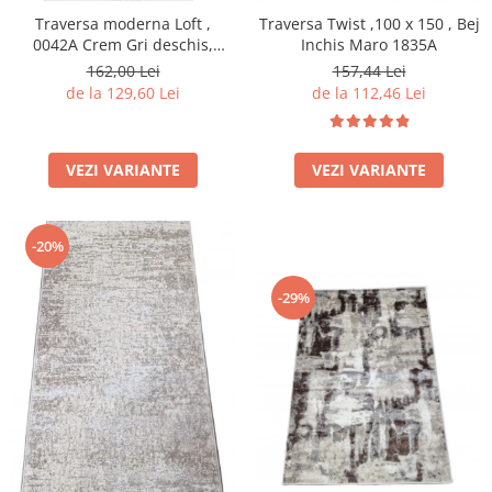
Traversa moderna Loft ,
Traversa Twist ,100 x 150 , Bej
0042A Crem Gri deschis,
Inchis Maro 1835A
A.Gri, Living, Dormitor, Hol
162,00 Lei
157,44 Lei
de la 129,60 Lei
de la 112,46 Lei
VEZI VARIANTE
VEZI VARIANTE
-20%
-29%