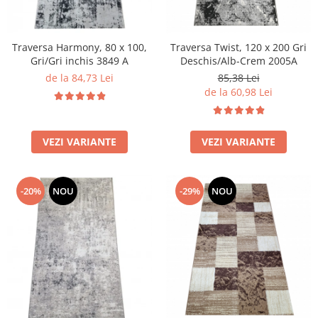
Traversa Harmony, 80 x 100,
Traversa Twist, 120 x 200 Gri
Gri/Gri inchis 3849 A
Deschis/Alb-Crem 2005A
de la 84,73 Lei
85,38 Lei
de la 60,98 Lei
VEZI VARIANTE
VEZI VARIANTE
-20%
NOU
-29%
NOU