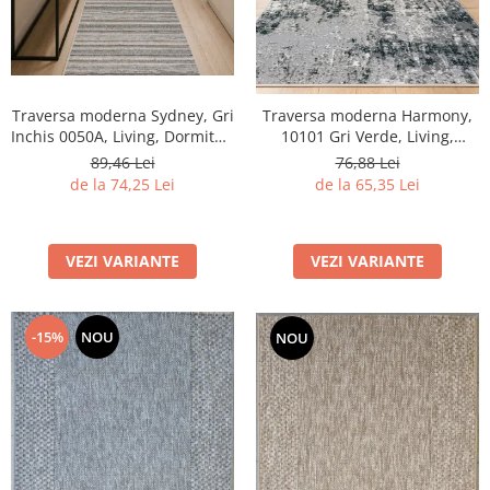
Traversa moderna Sydney, Gri
Traversa moderna Harmony,
Inchis 0050A, Living, Dormitor,
10101 Gri Verde, Living,
Hol, Bucatarie, 80 x 250 cm
Dormitor, Hol, 60 X 100 cm
89,46 Lei
76,88 Lei
de la 74,25 Lei
de la 65,35 Lei
VEZI VARIANTE
VEZI VARIANTE
-15%
NOU
NOU