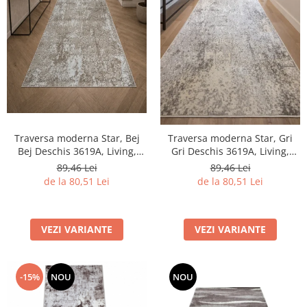
Traversa moderna Star, Bej
Traversa moderna Star, Gri
Bej Deschis 3619A, Living,
Gri Deschis 3619A, Living,
Dormitor, Hol, 80 x 250 cm
Dormitor, Hol, 80 x 250 cm
89,46 Lei
89,46 Lei
de la 80,51 Lei
de la 80,51 Lei
VEZI VARIANTE
VEZI VARIANTE
-15%
NOU
NOU