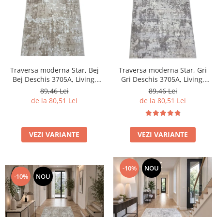
Traversa moderna Star, Bej
Traversa moderna Star, Gri
Bej Deschis 3705A, Living,
Gri Deschis 3705A, Living,
Dormitor, Hol, 80 x 250 cm
Dormitor, Hol, 80 x 250 cm
89,46 Lei
89,46 Lei
de la 80,51 Lei
de la 80,51 Lei
VEZI VARIANTE
VEZI VARIANTE
-10%
NOU
-10%
NOU