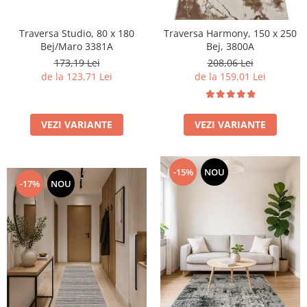
Traversa Studio, 80 x 180
Traversa Harmony, 150 x 250
Bej/Maro 3381A
Bej, 3800A
173,19 Lei
208,06 Lei
de la 123,71 Lei
de la 159,01 Lei
VEZI VARIANTE
VEZI VARIANTE
-15%
NOU
-17%
NOU