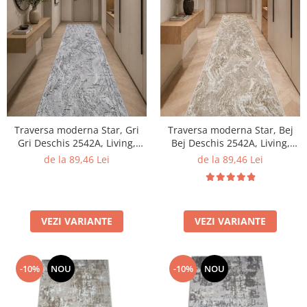
Traversa moderna Star, Gri
Traversa moderna Star, Bej
Gri Deschis 2542A, Living,
Bej Deschis 2542A, Living,
Dormitor, Hol, 100 x 200 cm
Dormitor, Hol, 100 x 200 cm
de la 89,46 Lei
de la 89,46 Lei
VEZI VARIANTE
VEZI VARIANTE
-10%
NOU
-10%
NOU