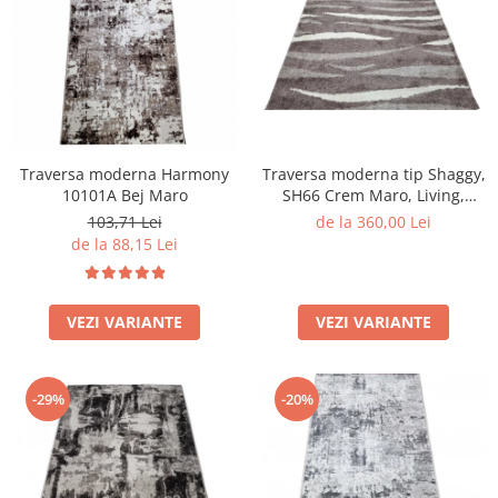
Traversa moderna Harmony
Traversa moderna tip Shaggy,
10101A Bej Maro
SH66 Crem Maro, Living,
Dormitor
103,71 Lei
de la 360,00 Lei
de la 88,15 Lei
VEZI VARIANTE
VEZI VARIANTE
-29%
-20%