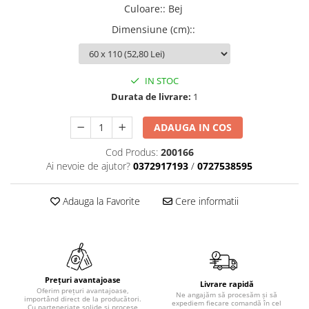
Culoare:
:
Bej
Dimensiune (cm):
:
IN STOC
Durata de livrare:
1
ADAUGA IN COS
Cod Produs:
200166
Ai nevoie de ajutor?
0372917193
/
0727538595
Adauga la Favorite
Cere informatii
Prețuri avantajoase
Livrare rapidă
Oferim prețuri avantajoase,
Ne angajăm să procesăm și să
importând direct de la producători.
expediem fiecare comandă în cel
Cu parteneriate solide și procese