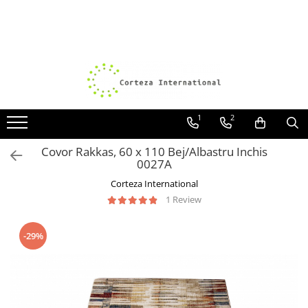
Covoare
Traverse
Covoare Moderne
Traverse antiderapante
Covoare Antiderapante si lavabile
Traverse covoare
Covoare Living
1
2
Covoare Bucatarie
Covor Rakkas, 60 x 110 Bej/Albastru Inchis
Covoare Dormitor
0027A
Covoare Clasice
Corteza International
1 Review
Covoare Copii
Covoare Pufoase
-29%