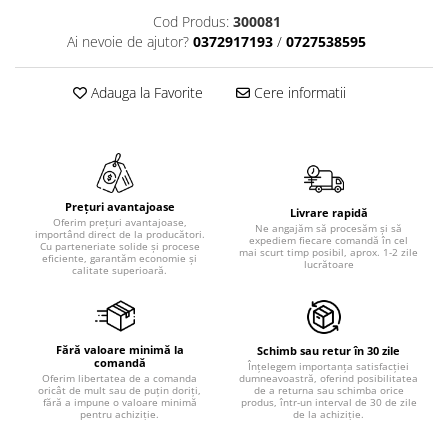
Cod Produs:
300081
Ai nevoie de ajutor?
0372917193
/
0727538595
Adauga la Favorite
Cere informatii
Prețuri avantajoase
Livrare rapidă
Oferim prețuri avantajoase,
Ne angajăm să procesăm și să
importând direct de la producători.
expediem fiecare comandă în cel
Cu parteneriate solide și procese
mai scurt timp posibil, aprox. 1-2 zile
eficiente, garantăm economie și
lucrătoare
calitate superioară.
Fără valoare minimă la
Schimb sau retur în 30 zile
comandă
Înțelegem importanța satisfacției
dumneavoastră, oferind posibilitatea
Oferim libertatea de a comanda
de a returna sau schimba orice
oricât de mult sau de puțin doriți,
produs, într-un interval de 30 de zile
fără a impune o valoare minimă
de la achiziție.
pentru achiziție.