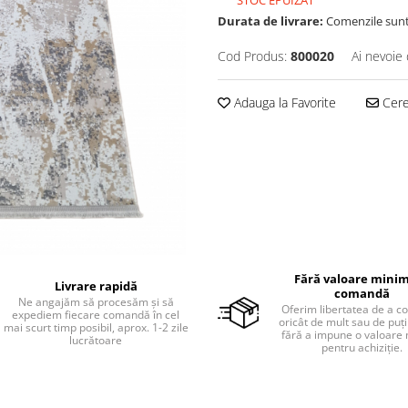
STOC EPUIZAT
Durata de livrare:
Comenzile sunt p
Cod Produs:
800020
Ai nevoie 
Adauga la Favorite
Cere 
Fără valoare minim
Livrare rapidă
comandă
Ne angajăm să procesăm și să
Oferim libertatea de a 
expediem fiecare comandă în cel
oricât de mult sau de puțin
mai scurt timp posibil, aprox. 1-2 zile
fără a impune o valoare
lucrătoare
pentru achiziție.