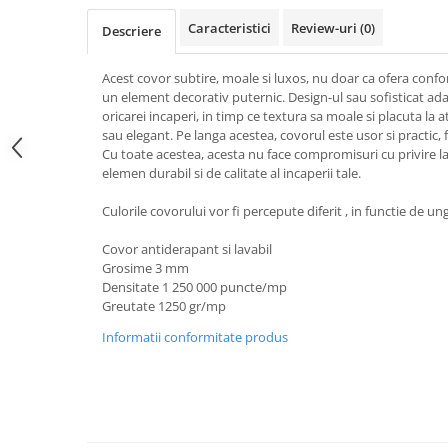
Caracteristici
Review-uri
(0)
Descriere
Acest covor subtire, moale si luxos, nu doar ca ofera confort 
un element decorativ puternic. Design-ul sau sofisticat ada
oricarei incaperi, in timp ce textura sa moale si placuta la
sau elegant. Pe langa acestea, covorul este usor si practic, f
Cu toate acestea, acesta nu face compromisuri cu privire la c
elemen durabil si de calitate al incaperii tale.
Culorile covorului vor fi percepute diferit , in functie de ung
Covor antiderapant si lavabil
Grosime 3 mm
Densitate 1 250 000 puncte/mp
Greutate 1250 gr/mp
Informatii conformitate produs