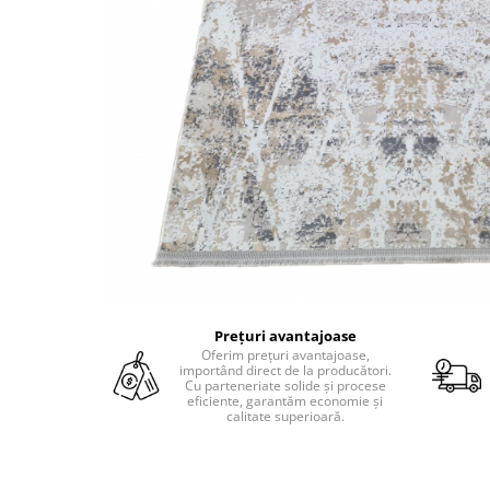
Prețuri avantajoase
Oferim prețuri avantajoase,
importând direct de la producători.
Cu parteneriate solide și procese
eficiente, garantăm economie și
calitate superioară.