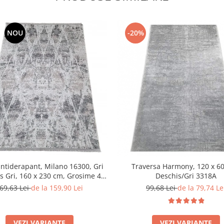
NOU
-20%
ntiderapant, Milano 16300, Gri
Traversa Harmony, 120 x 60
s Gri, 160 x 230 cm, Grosime 4
Deschis/Gri 3318A
mm
69,63 Lei
de la 159,90 Lei
99,68 Lei
de la 79,74 Le
VEZI VARIANTE
VEZI VARIANTE