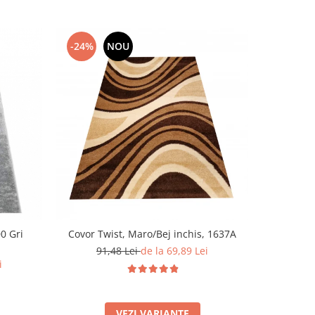
-24%
NOU
-44%
0 Gri
Covor Twist, Maro/Bej inchis, 1637A
Covor clas
80 x 150 
91,48 Lei
de la 69,89 Lei
i
159
VEZI VARIANTE