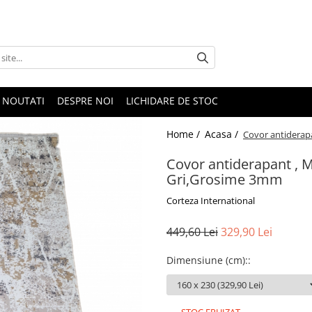
NOUTATI
DESPRE NOI
LICHIDARE DE STOC
Home /
Acasa /
Covor antiderapa
Covor antiderapant , M
Gri,Grosime 3mm
Corteza International
449,60 Lei
329,90 Lei
Dimensiune (cm):
: