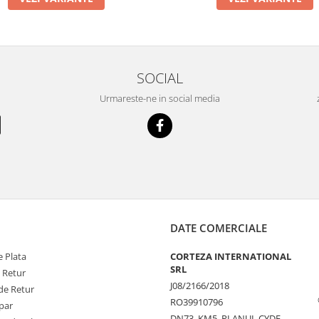
SOCIAL
Urmareste-ne in social media
DATE COMERCIALE
 Plata
CORTEZA INTERNATIONAL
SRL
e Retur
J08/2166/2018
de Retur
RO39910796
par
DN73, KM5, PLANUL CYDE