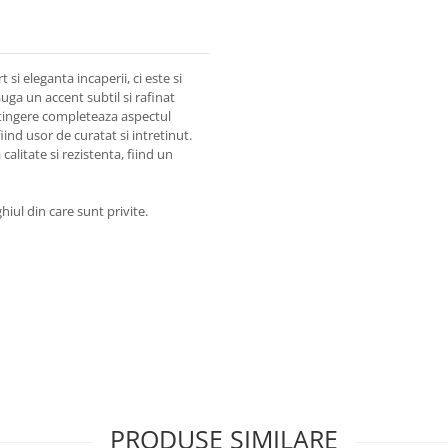
si eleganta incaperii, ci este si
uga un accent subtil si rafinat
 atingere completeaza aspectul
iind usor de curatat si intretinut.
alitate si rezistenta, fiind un
hiul din care sunt privite.
PRODUSE SIMILARE