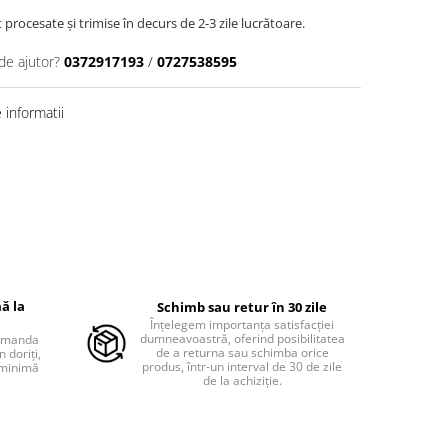
rocesate și trimise în decurs de 2-3 zile lucrătoare.
de ajutor?
0372917193
/
0727538595
informatii
ă la
Schimb sau retur în 30 zile
Înțelegem importanța satisfacției
dumneavoastră, oferind posibilitatea
comanda
de a returna sau schimba orice
 doriți,
produs, într-un interval de 30 de zile
 minimă
de la achiziție.