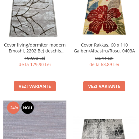
Covor living/dormitor modern
Covor Rakkas, 60 x 110
Emoshi, 2202 Bej deschis
Galben/Albastru/Rosu, 0403A
Maro
199,90 Lei
89,44 Lei
de la 179,90 Lei
de la 63,89 Lei
VEZI VARIANTE
VEZI VARIANTE
-24%
NOU