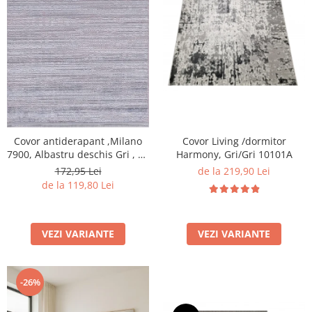
Covor Living /dormitor
Covor antiderapant ,Milano
Harmony, Gri/Gri 10101A
7900, Albastru deschis Gri , 80
x 150 cm, Grosime 4mm
de la 219,90 Lei
172,95 Lei
de la 119,80 Lei
VEZI VARIANTE
VEZI VARIANTE
-26%