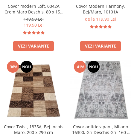
Covor modern Loft, 0042A
Covor Modern Harmony,
Crem Maro Deschis, 80 x 150
Bej/Maro, 10101A
cm
149,90 Lei
de la 119,90 Lei
119,90 Lei
VEZI VARIANTE
VEZI VARIANTE
-36%
NOU
-41%
NOU
Covor Twist, 1835A, Bej Inchis
Covor antiderapant, Milano
Maro, 200 x 290 cm
16300, Gri Deschis Gri, 160 x