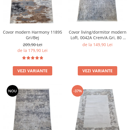
Covor modern Harmony 11895
Covor living/dormitor modern
Gri/Bej
Loft, 0042A Crem/A.Gri, 80 x
150 cm
209,90 Lei
de la 149,90 Lei
de la 179,90 Lei
VEZI VARIANTE
VEZI VARIANTE
NOU
-37%