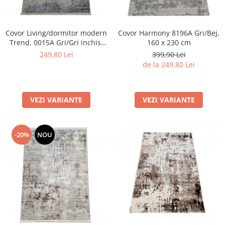
Covor Living/dormitor modern
Covor Harmony 8196A Gri/Bej,
Trend, 0015A Gri/Gri inchis,
160 x 230 cm
120 x 170 cm
249,80 Lei
399,90 Lei
de la 249,80 Lei
VEZI VARIANTE
VEZI VARIANTE
-20%
NOU