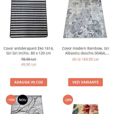
Covor antiderapant Eko 1614,
Covor modern Rainbow, Gri
Gri Gri Inchis, 80 x 120 cm
Albastru deschis 0046A,
Living, Dormitor, Hol, 160 x
78,90 Lei
de la 169,90 Lei
230 cm
49,90 Lei
ADAUGA IN COS
VEZI VARIANTE
-10%
NOU
-28%