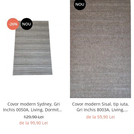
NOU
-26%
NOU
Covor modern Sydney, Gri
Covor modern Sisal, tip iuta,
Inchis 0050A, Living, Dormitor,
Gri Inchis 8003A, Living,
Hol, Bucatarie, 200 x 290 cm
Dormitor, Hol, Bucatarie, 160
129,90 Lei
de la 59,90 Lei
x 230 cm
de la 99,90 Lei