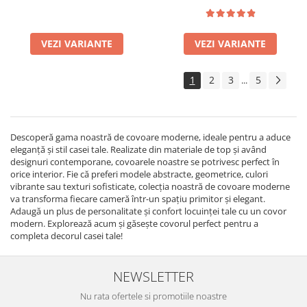
VEZI VARIANTE
VEZI VARIANTE
1
2
3
5
...
Descoperă gama noastră de covoare moderne, ideale pentru a aduce
eleganță și stil casei tale. Realizate din materiale de top și având
designuri contemporane, covoarele noastre se potrivesc perfect în
orice interior. Fie că preferi modele abstracte, geometrice, culori
vibrante sau texturi sofisticate, colecția noastră de covoare moderne
va transforma fiecare cameră într-un spațiu primitor și elegant.
Adaugă un plus de personalitate și confort locuinței tale cu un covor
modern. Explorează acum și găsește covorul perfect pentru a
completa decorul casei tale!
NEWSLETTER
Nu rata ofertele si promotiile noastre