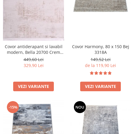
Covor antiderapant si lavabil
Covor Harmony, 80 x 150 Bej
modern, Bella 20700 Crem
3318A
Bej, Grosime 3 mm
449,60 Lei
149,52 Lei
329,90 Lei
de la 119,90 Lei
VEZI VARIANTE
VEZI VARIANTE
-15%
NOU