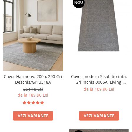
NOU
Covor Harmony, 200 x 290 Gri
Covor modern Sisal, tip iuta,
Deschis/Gri 3318A
Gri Inchis 0006A, Living,
Dormitor, Hol, Bucatarie, 200
254,18 Lei
de la 109,90 Lei
x 290 cm
de la 189,90 Lei
VEZI VARIANTE
VEZI VARIANTE