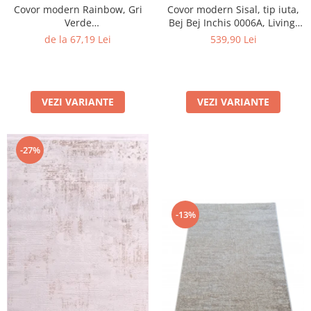
Covor modern Rainbow, Gri
Covor modern Sisal, tip iuta,
Verde
Bej Bej Inchis 0006A, Living,
0238A,Living,Dormitor,Hol, 60
Dormitor, Hol, Bucatarie, 200
de la 67,19 Lei
539,90 Lei
x 100 cm
x 290 cm
VEZI VARIANTE
VEZI VARIANTE
-27%
-13%