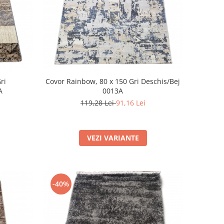
ri
Covor Rainbow, 80 x 150 Gri Deschis/Bej
A
0013A
119,28 Lei
91,16 Lei
VEZI VARIANTE
-40%