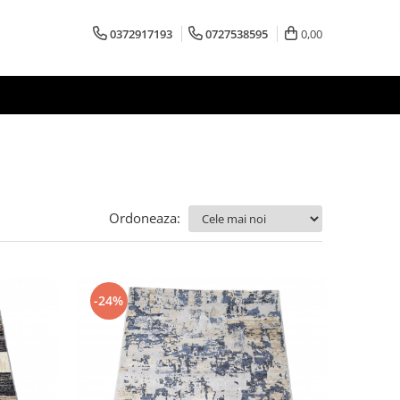
0372917193
0727538595
0,00
Ordoneaza:
-24%