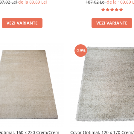
87,02 Lei
de la 89,89 Lei
187,02 Lei
de la 109,89 
VEZI VARIANTE
VEZI VARIANTE
-29%
Optimal, 160 x 230 Crem/Crem
Covor Optimal, 120 x 170 Crem