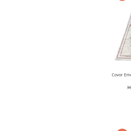
Covor Emo
3