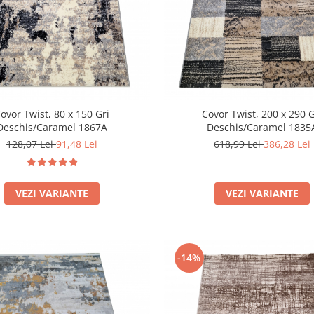
ovor Twist, 80 x 150 Gri
Covor Twist, 200 x 290 G
Deschis/Caramel 1867A
Deschis/Caramel 1835
128,07 Lei
91,48 Lei
618,99 Lei
386,28 Lei
VEZI VARIANTE
VEZI VARIANTE
-14%