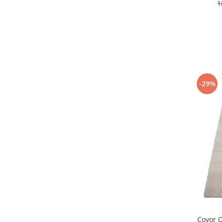
1
-29%
Covor 