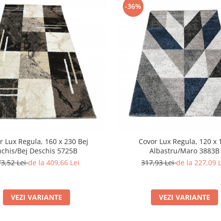
-36%
r Lux Regula, 160 x 230 Bej
Covor Lux Regula, 120 x 
nchis/Bej Deschis 5725B
Albastru/Maro 3883B
73,52 Lei
de la 409,66 Lei
317,93 Lei
de la 227,09 
VEZI VARIANTE
VEZI VARIANTE