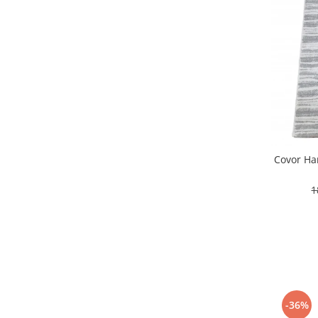
Covor Ha
1
-36%