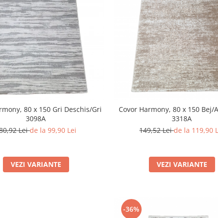
rmony, 80 x 150 Gri Deschis/Gri
Covor Harmony, 80 x 150 Bej/
3098A
3318A
80,92 Lei
de la 99,90 Lei
149,52 Lei
de la 119,90 
VEZI VARIANTE
VEZI VARIANTE
-36%