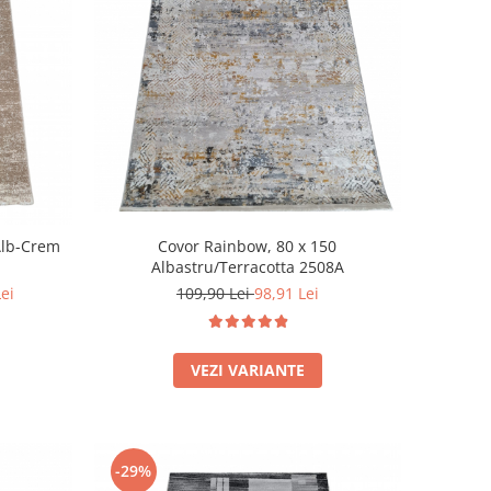
Covor Rainbow, 80 x 150
Alb-Crem
Albastru/Terracotta 2508A
109,90 Lei
98,91 Lei
Lei
VEZI VARIANTE
-29%