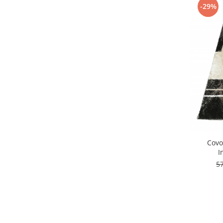
-29%
Covo
I
5