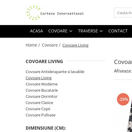
Covoare
Traverse
ACASA
COVOARE
TRAVERSE
CONTACT
Covoare Moderne
Traverse antiderapante
Covoare Antiderapante si lavabile
Traverse covoare
Home /
Covoare /
Covoare Living
Covoare Living
Covoare Bucatarie
Covoar
COVOARE LIVING
Covoare Dormitor
Afiseaza:
Covoare Antiderapante si lavabile
Covoare Clasice
Covoare Living
Covoare Moderne
Covoare Copii
Covoare Bucatarie
Covoare Pufoase
Covoare Dormitor
-29%
Covoare Clasice
Covoare Copii
Covoare Pufoase
DIMENSIUNE (CM):