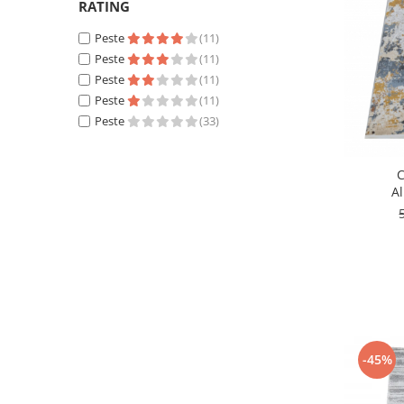
750 Lei - 1000 Lei
(2)
RATING
250 x 350
(1)
Peste 1000 Lei
(5)
Peste
(11)
Peste
(11)
Peste
(11)
Peste
(11)
Peste
(33)
C
A
-45%