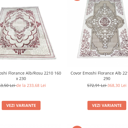
shi Florance Alb/Rosu 2210 160
Covor Emoshi Florance Alb 22
x 230
290
63,50 Lei
de la 233,68 Lei
572,91 Lei
368,30 Lei
VEZI VARIANTE
VEZI VARIANTE