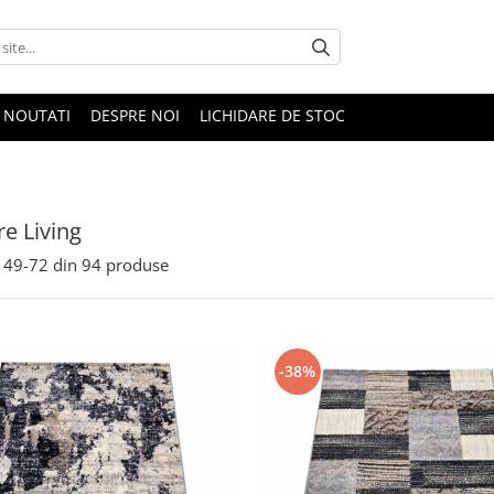
NOUTATI
DESPRE NOI
LICHIDARE DE STOC
e Living
49-
72
din
94
produse
-38%