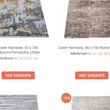
ovor Rainbow, 60 x 100
Covor Harmony, 80 x 150 Maro/
lbastru/Terracotta 2326A
149,52 Lei
de la 129,50 
55,90 Lei
de la 50,31 Lei
VEZI VARIANTE
VEZI VARIANTE
-10%