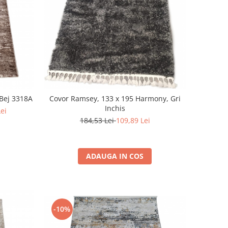
Bej 3318A
Covor Ramsey, 133 x 195 Harmony, Gri
Inchis
Lei
184,53 Lei
109,89 Lei
ADAUGA IN COS
-10%