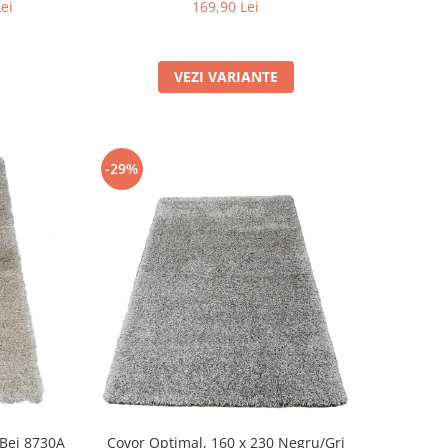
Lei
169,90 Lei
VEZI VARIANTE
-29%
/Bej 8730A
Covor Optimal, 160 x 230 Negru/Gri